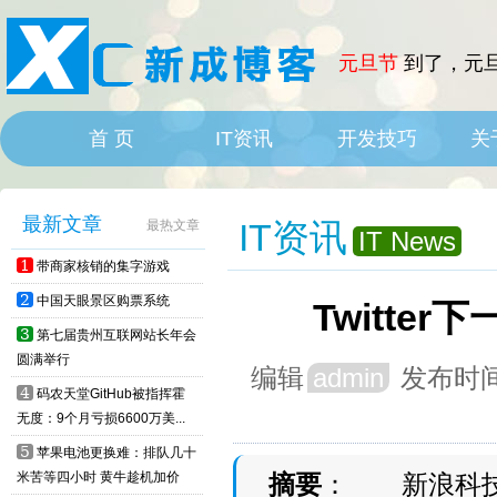
元旦节
到了，元旦
首 页
IT资讯
开发技巧
关
HOME
IT News
最新文章
IT资讯
最热文章
IT News
1
带商家核销的集字游戏
2
中国天眼景区购票系统
Twitt
3
第七届贵州互联网站长年会
圆满举行
编辑
admin
发布时
4
码农天堂GitHub被指挥霍
无度：9个月亏损6600万美...
5
苹果电池更换难：排队几十
米苦等四小时 黄牛趁机加价
摘要
： 新浪科技讯 北