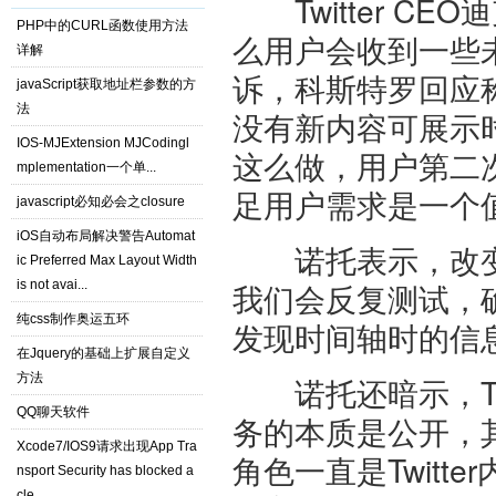
Twitter CEO迪
PHP中的CURL函数使用方法
么用户会收到一些
详解
诉，科斯特罗回应称
javaScript获取地址栏参数的方
法
没有新内容可展示
IOS-MJExtension MJCodingl
这么做，用户第二
mplementation一个单...
足用户需求是一个
javascript必知必会之closure
iOS自动布局解决警告Automat
诺托表示，改变将
ic Preferred Max Layout Width
我们会反复测试，
is not avai...
纯css制作奥运五环
发现时间轴时的信
在Jquery的基础上扩展自定义
方法
诺托还暗示，Twit
QQ聊天软件
务的本质是公开，
Xcode7/IOS9请求出现App Tra
角色一直是Twit
nsport Security has blocked a
cle...