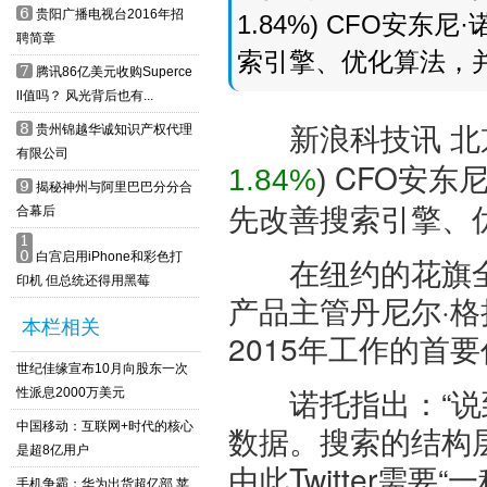
6
贵阳广播电视台2016年招
1.84%) CFO安东尼
聘简章
索引擎、优化算法，
7
腾讯86亿美元收购Superce
ll值吗？ 风光背后也有...
新浪科技讯 北京
8
贵州锦越华诚知识产权代理
有限公司
CFO安东尼·
1.84%
)
9
揭秘神州与阿里巴巴分分合
先改善搜索引擎、
合幕后
1
0
白宫启用iPhone和彩色打
在纽约的花旗全球技
印机 但总统还得用黑莓
产品主管丹尼尔·格拉
本栏相关
2015年工作的首
世纪佳缘宣布10月向股东一次
诺托指出：“说到搜
性派息2000万美元
中国移动：互联网+时代的核心
数据。搜索的结构
是超8亿用户
由此Twitter
手机争霸：华为出货超亿部 苹