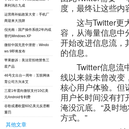
度，最终让这些内
果利润占九成
运营商补贴政策大变：手机厂
这与Twitter更
商迎来大洗牌
容，从海量信息中分离出
倪光南：国产操作系统2年内或
替代Windows XP
开始改进信息流，
微软中国无意中泄密：Windo
的信息。
ws 9即将发布
苹果败诉：美法官拒绝禁售三
Twitter信息
星产品
线以来就未曾改变，一些
46号文出台一周年：互联网体
育公司方兴未艾
核心用户体验。但
三星1年需向微软支付10亿美
用户长时间没有打开
元Android专利费
淹没沉底。“及时
谷歌或遭欧盟60亿美元反垄断
重罚
方式。”
其他文章