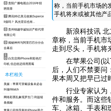
6
贵阳广播电视台2016年招
称，当前手机市场的
聘简章
手机将来或被其他产
7
腾讯86亿美元收购Superce
ll值吗？ 风光背后也有...
8
新浪科技讯 北京
贵州锦越华诚知识产权代理
有限公司
章称，当前手机市
9
揭秘神州与阿里巴巴分分合
走到尽头，手机将
合幕后
1
0
白宫启用iPhone和彩色打
在苹果公司(以下简
印机 但总统还得用黑莓
后，人们不禁要问
本栏相关
果本周又把早已过
美媒：苹果可穿戴设备未必会
行业专家认为，
叫做iWatch
网络彩票乱象现罗生门 利益链
件和服务。而这些
条揭秘
车、冰箱、手表和
苹果公司指导新款iPhone用户