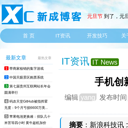
元旦节
到了，元旦
首 页
IT资讯
开发技巧
关
HOME
IT News
最新文章
IT资讯
最热文章
IT News
1
带商家核销的集字游戏
2
中国天眼景区购票系统
手机创
3
第七届贵州互联网站长年会
圆满举行
编辑
yang
发布时间
4
码农天堂GitHub被指挥霍
无度：9个月亏损6600万美...
5
苹果电池更换难：排队几十
米苦等四小时 黄牛趁机加价
摘要
：新浪科技讯 