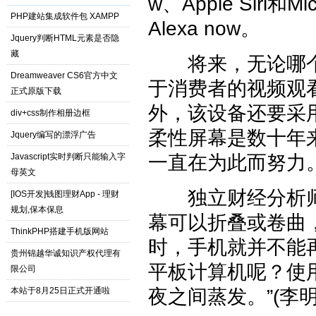
w、Apple Siri和
PHP建站集成软件包 XAMPP
Alexa now。
Jquery判断HTML元素是否隐
藏
将来，无论哪个
Dreamweaver CS6官方中文
于消费者的视频观
正式原版下载
外，该设备还要采
div+css制作相册边框
柔性屏幕是数十年
Jquery编写的漂浮广告
Javascript实时判断只能输入字
一直在为此而努力
母英文
独立财经分析师理查德
[IOS开发]钱图理财App - 理财
规划,保本保息
幕可以折叠或卷曲，
ThinkPHP搭建手机版网站
时，手机就并不能
贵州锦越华诚知识产权代理有
平板计算机呢？使
限公司
本站于8月25日正式开通啦
夜之间蒸发。”(李明