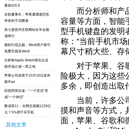
重装iOS 8
而分析师和产品
谷歌董事长：苹果遭遇激烈竞
容量等方面，智能
争有利于消费者
型手机键盘的发明者克里斯
第七届贵州互联网站长年会圆
满举行
称：“当前手机市
微软印尼总裁：Win8用户将可
幕尺寸稍大些、存
免费升级至Win9
分析称Apple Watch将在企业
对于苹果、谷歌
级市场占据一席之地
险极大，因为这些
苹果公司或将于10月16日发布
新iPad
多余，即创造出取
回首阿里征途：“一个笑话”变
成“一个神话”
当前，许多公司
数读双11：全网交易额1229亿
摸和声音等方式，
元 7.5%用于买手机
面，苹果、谷歌和微
其他文章