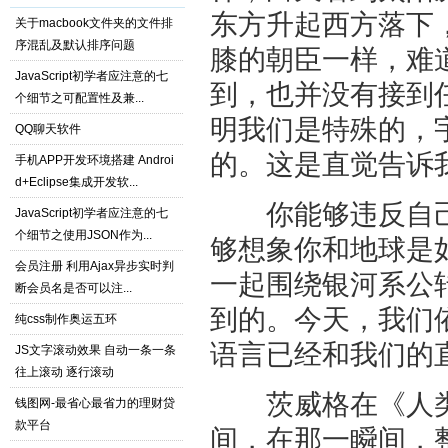
东方升起西方落下
关于macbook文件夹的文件排
序混乱及默认排序问题
膝的朝臣一样，难
JavaScript初学者应注意的七
到，也并没有接到
个细节之可配置性及兼...
明我们是特殊的，
QQ聊天软件
的。这是直觉告诉
手机APP开发环境搭建 Androi
d+Eclipse集成开发软...
你能够违反自己
JavaScript初学者应注意的七
个细节之使用JSON作为...
够想象你和地球是
会员注册 利用Ajax异步实时判
一起围绕银河系公
断会员名是否可以注...
到的。今天，我们依
纯css制作奥运五环
语言已经和我们的
JS文字滚动效果 自动一条一条
往上滚动 逐行滚动
茨威格在《人类
钱图网-最省心最省力的理财贷
款平台
间，在那一瞬间，