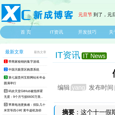
元旦节
到了，元旦
首 页
IT资讯
开发技巧
关
HOME
IT News
最新文章
IT资讯
最热文章
IT News
1
带商家核销的集字游戏
2
中国天眼景区购票系统
3
第七届贵州互联网站长年会
圆满举行
编辑
yang
发布时间
4
码农天堂GitHub被指挥霍
无度：9个月亏损6600万美...
5
苹果电池更换难：排队几十
米苦等四小时 黄牛趁机加价
摘要
：这个十一假