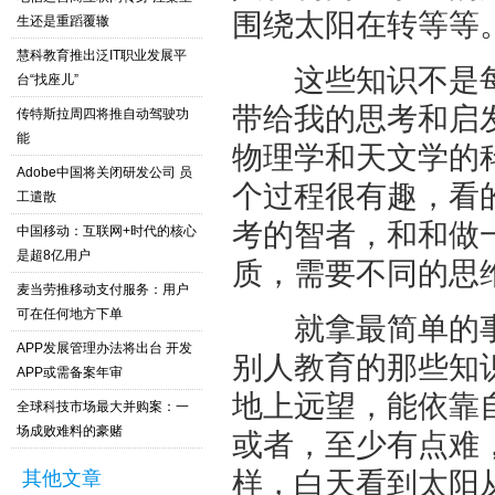
围绕太阳在转等等
生还是重蹈覆辙
慧科教育推出泛IT职业发展平
这些知识不是每
台“找座儿”
带给我的思考和启
传特斯拉周四将推自动驾驶功
能
物理学和天文学的
Adobe中国将关闭研发公司 员
个过程很有趣，看
工遣散
考的智者，和和做
中国移动：互联网+时代的核心
是超8亿用户
质，需要不同的思
麦当劳推移动支付服务：用户
可在任何地方下单
就拿最简单的事
APP发展管理办法将出台 开发
别人教育的那些知
APP或需备案年审
地上远望，能依靠
全球科技市场最大并购案：一
场成败难料的豪赌
或者，至少有点难
样，白天看到太阳
其他文章