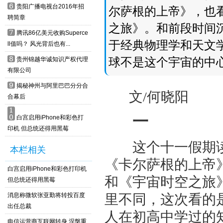
6
贵阳广播电视台2016年招
尔萨根的上帝》，也
聘简章
之旅》。和前段时间
7
腾讯86亿美元收购Superce
于经典物理学和天文
ll值吗？ 风光背后也有...
8
球不是这个宇宙的中
贵州锦越华诚知识产权代理
有限公司
9
揭秘神州与阿里巴巴分分合
文/何晓阳
合幕后
1
一
0
白宫启用iPhone和彩色打
印机 但总统还得用黑莓
这个十一假期读了
本栏相关
《卡尔萨根的上帝
白宫启用iPhone和彩色打印机
和《宇宙时空之旅
但总统还得用黑莓
消息称微软张亚勤将转投百度
里不同，这次看的
出任总裁
人在初高中学过的
电信运营商互联网转身 涅槃重