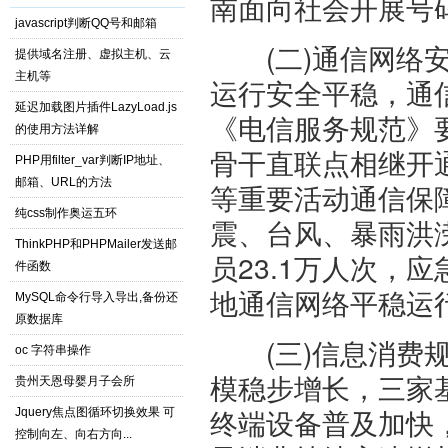
南面向社会开展号
javascript判断QQ号和邮箱
(二)通信网络安
提供域名注册、虚拟主机、云
主机等
运行安全平稳，通
延迟加载图片插件LazyLoad.js
《电信服务规范》
的使用方法详解
骨干直联点相继开
PHP用filter_var判断IP地址、
邮箱、URL的方法
等重要活动通信保
纯css制作奥运五环
震、台风、暴雨洪
ThinkPHP和PHPMailer发送邮
员23.1万人次，
件函数
地通信网络平稳运
MySQL命令行导入导出,备份还
原数据库
(三)信息消费规
oc 字符串操作
模稳步增长，三家基
贵州天恩母婴月子会所
终端设备普及加快，
Jquery焦点图循环切换效果 可
控制向左、向右方向...