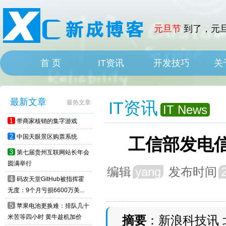
元旦节
到了，元旦
首 页
IT资讯
开发技巧
关
HOME
IT News
最新文章
IT资讯
最热文章
IT News
1
带商家核销的集字游戏
2
中国天眼景区购票系统
工信部发电信
3
第七届贵州互联网站长年会
圆满举行
编辑
yang
发布时间
4
码农天堂GitHub被指挥霍
无度：9个月亏损6600万美...
5
苹果电池更换难：排队几十
米苦等四小时 黄牛趁机加价
摘要
：新浪科技讯 