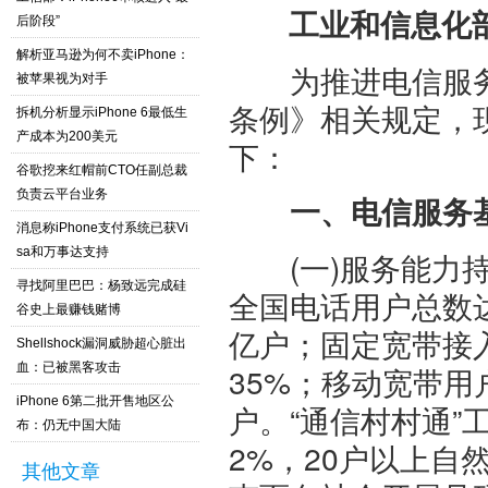
工业和信息化部
后阶段”
解析亚马逊为何不卖iPhone：
为推进电信服务
被苹果视为对手
条例》相关规定，现
拆机分析显示iPhone 6最低生
产成本为200美元
下：
谷歌挖来红帽前CTO任副总裁
负责云平台业务
一、电信服务
消息称iPhone支付系统已获Vi
sa和万事达支持
(一)服务能力持
寻找阿里巴巴：杨致远完成硅
全国电话用户总数达
谷史上最赚钱赌博
亿户；固定宽带接
Shellshock漏洞威胁超心脏出
血：已被黑客攻击
35%；移动宽带用户
iPhone 6第二批开售地区公
户。“通信村村通”
布：仍无中国大陆
2%，20户以上自
其他文章