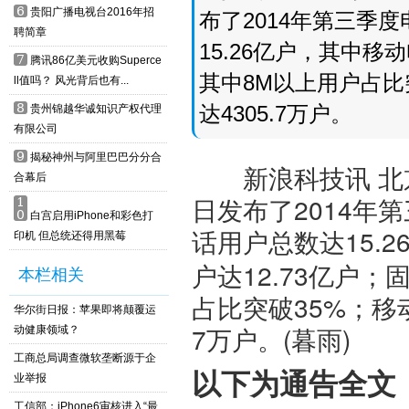
6
贵阳广播电视台2016年招
布了2014年第三季
聘简章
15.26亿户，其中移
7
腾讯86亿美元收购Superce
其中8M以上用户占比
ll值吗？ 风光背后也有...
8
达4305.7万户。
贵州锦越华诚知识产权代理
有限公司
9
揭秘神州与阿里巴巴分分合
新浪科技讯 北京
合幕后
日发布了2014年
1
0
白宫启用iPhone和彩色打
话用户总数达15.2
印机 但总统还得用黑莓
户达12.73亿户
本栏相关
占比突破35%；移动
华尔街日报：苹果即将颠覆运
7万户。(暮雨)
动健康领域？
工商总局调查微软垄断源于企
以下为通告全文
业举报
工信部：iPhone6审核进入“最