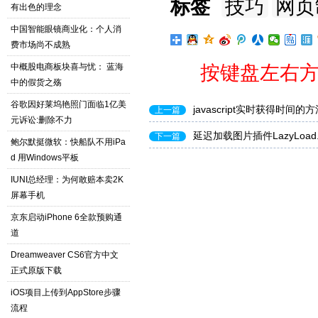
标签
技巧
网页
有出色的理念
中国智能眼镜商业化：个人消
费市场尚不成熟
中概股电商板块喜与忧： 蓝海
按键盘左右方
中的假货之殇
谷歌因好莱坞艳照门面临1亿美
javascript实时获得时间的
上一篇
元诉讼:删除不力
延迟加载图片插件LazyLoad
下一篇
鲍尔默挺微软：快船队不用iPa
d 用Windows平板
IUNI总经理：为何敢赔本卖2K
屏幕手机
京东启动iPhone 6全款预购通
道
Dreamweaver CS6官方中文
正式原版下载
iOS项目上传到AppStore步骤
流程