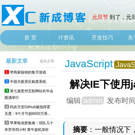
元旦节
到了，元旦
首 页
IT资讯
开发技巧
关
HOME
IT News
最新文章
JavaScript
最热文章
JavaS
1
带商家核销的集字游戏
解决IE下使用ja
2
中国天眼景区购票系统
3
第七届贵州互联网站长年会
圆满举行
编辑
admin
发布时
4
码农天堂GitHub被指挥霍
无度：9个月亏损6600万美...
5
苹果电池更换难：排队几十
摘要
：一般情况下，在
米苦等四小时 黄牛趁机加价