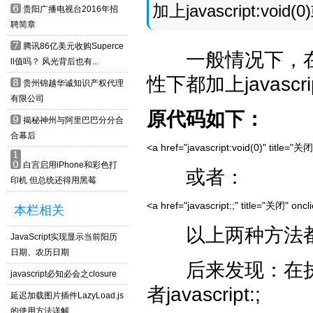
加上javascript:void(0)
6
贵阳广播电视台2016年招
聘简章
7
腾讯86亿美元收购Superce
一般情况下，在IE下
ll值吗？ 风光背后也有...
性下都加上javascript:
8
贵州锦越华诚知识产权代理
有限公司
原代码如下：
9
揭秘神州与阿里巴巴分分合
合幕后
<a href="javascript:void(0)" title="
1
0
白宫启用iPhone和彩色打
或者：
印机 但总统还得用黑莓
<a href="javascript:;" title="关闭" on
本栏相关
以上两种方法都
JavaScript实现显示当前阳历
日期、农历日期​
后来发现：在执行完cli
javascript必知必会之closure
者javascript:;
延迟加载图片插件LazyLoad.js
的使用方法详解